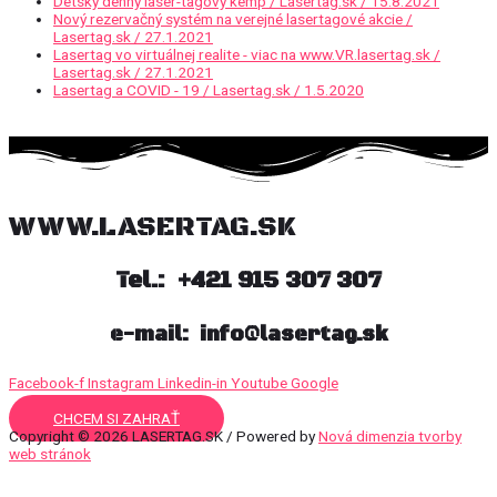
Detský denný laser-tagový kemp / Lasertag.sk / 15.8.2021
Nový rezervačný systém na verejné lasertagové akcie /
Lasertag.sk / 27.1.2021
Lasertag vo virtuálnej realite - viac na www.VR.lasertag.sk /
Lasertag.sk / 27.1.2021
Lasertag a COVID - 19 / Lasertag.sk / 1.5.2020
WWW.LASERTAG.SK
Tel.: +421 915 307 307
e-mail: info@lasertag.sk
Facebook-f
Instagram
Linkedin-in
Youtube
Google
CHCEM SI ZAHRAŤ
Copyright © 2026 LASERTAG.SK / Powered by
Nová dimenzia tvorby
web stránok