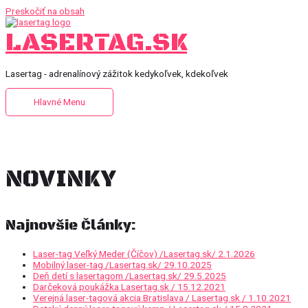
Preskočiť na obsah
LASERTAG.SK
Lasertag - adrenalínový zážitok kedykoľvek, kdekoľvek
Hlavné Menu
NOVINKY
Najnovšie Články:
Laser-tag Veľký Meder (Číčov) /Lasertag.sk/ 2.1.2026
Mobilný laser-tag /Lasertag.sk/ 29.10.2025
Deň detí s lasertagom /Lasertag.sk/ 29.5.2025
Darčeková poukážka Lasertag.sk / 15.12.2021
Verejná laser-tagová akcia Bratislava / Lasertag.sk / 1.10.2021